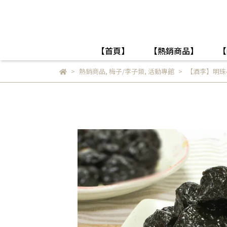
【首頁】
【熱銷商品】
【
熱銷商品
,
梅子/李子類
,
活動專館
【酒李】明珠小舖