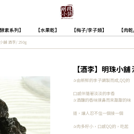
酵素系列】
【水果乾】
【梅子/李子類】
【肉乾
 酒李/ 250g
【酒李】明珠小舖 酒
✰由新鮮的李子調製而成,QQ的
口感伴隨著淡淡的李香
✰酒釀的香味撲鼻而來甜甜的味
道，讓人忍不住一個接一個
✰肉多籽小，口感QQ的，吃起