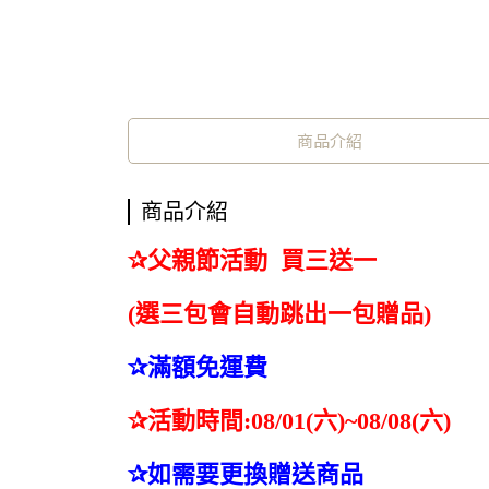
商品介紹
商品介紹
✰
父親節活動
買三送一
(選三包會自動跳出一包贈品)
✰滿額免運費
✰活動時間:0
8
/
01
(
六
)
~0
8
/
08
(
六
)
✰如需要更換贈送商品